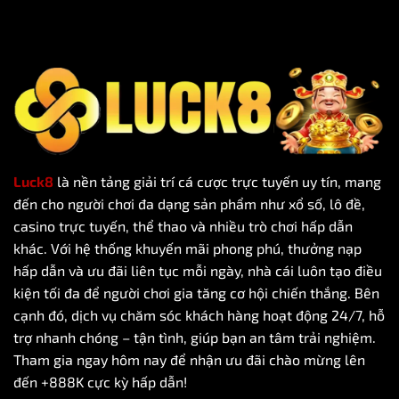
Người
Lô
Nhận
Chơi
Khoa
Hoa
Học
Hồng
Giúp
Khủng
Thắng
Lớn
Mỗi
Ngày
Luck8
là nền tảng giải trí cá cược trực tuyến uy tín, mang
đến cho người chơi đa dạng sản phẩm như xổ số, lô đề,
casino trực tuyến, thể thao và nhiều trò chơi hấp dẫn
khác. Với hệ thống khuyến mãi phong phú, thưởng nạp
hấp dẫn và ưu đãi liên tục mỗi ngày, nhà cái luôn tạo điều
kiện tối đa để người chơi gia tăng cơ hội chiến thắng. Bên
cạnh đó, dịch vụ chăm sóc khách hàng hoạt động 24/7, hỗ
trợ nhanh chóng – tận tình, giúp bạn an tâm trải nghiệm.
Tham gia ngay hôm nay để nhận ưu đãi chào mừng lên
đến +888K cực kỳ hấp dẫn!