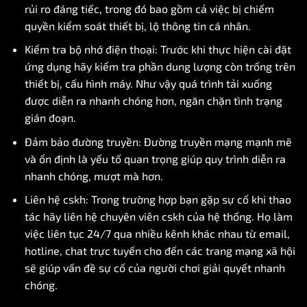
rủi ro đáng tiếc, trong đó bao gồm cả việc bị chiếm
quyền kiểm soát thiết bị, lộ thông tin cá nhân.
Kiểm tra bộ nhớ điện thoại: Trước khi thực hiện cài đặt
ứng dụng hãy kiểm tra phần dung lượng còn trống trên
thiết bị, cấu hình máy. Như vậy quá trình tải xuống
được diễn ra nhanh chóng hơn, ngăn chặn tình trạng
gián đoạn.
Đảm bảo đường truyền: Đường truyền mạng mạnh mẽ
và ổn định là yếu tố quan trọng giúp quy trình diễn ra
nhanh chóng, mượt mà hơn.
Liên hệ cskh: Trong trường hợp bạn gặp sự cố khi thao
tác hãy liên hệ chuyên viên cskh của hệ thống. Họ làm
việc liên tục 24/7 qua nhiều kênh khác nhau từ email,
hotline, chat trực tuyến cho đến các trang mạng xã hội
sẽ giúp vấn đề sự cố của người chơi giải quyết nhanh
chóng.