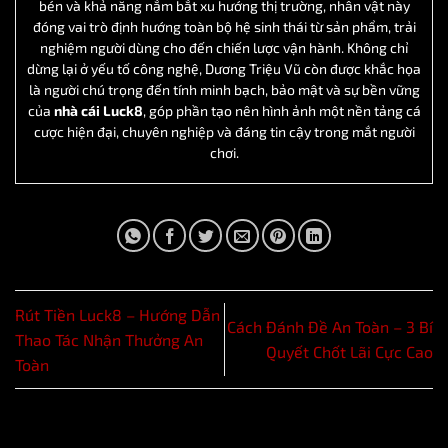
bén và khả năng nắm bắt xu hướng thị trường, nhân vật này
đóng vai trò định hướng toàn bộ hệ sinh thái từ sản phẩm, trải
nghiệm người dùng cho đến chiến lược vận hành. Không chỉ
dừng lại ở yếu tố công nghệ, Dương Triệu Vũ còn được khắc họa
là người chú trọng đến tính minh bạch, bảo mật và sự bền vững
của
nhà cái Luck8
, góp phần tạo nên hình ảnh một nền tảng cá
cược hiện đại, chuyên nghiệp và đáng tin cậy trong mắt người
chơi.
Rút Tiền Luck8 – Hướng Dẫn
Cách Đánh Đề An Toàn – 3 Bí
Thao Tác Nhận Thưởng An
Quyết Chốt Lãi Cực Cao
Toàn