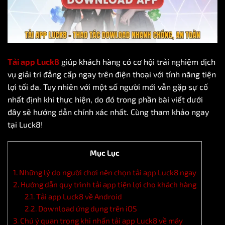
Tải app Luck8
giúp khách hàng có cơ hội trải nghiệm dịch
vụ giải trí đẳng cấp ngay trên điện thoại với tính năng tiện
lợi tối đa. Tuy nhiên với một số người mới vẫn gặp sự cố
nhất định khi thực hiện, do đó trong phần bài viết dưới
đây sẽ hướng dẫn chính xác nhất. Cùng tham khảo ngay
tại Luck8!
Mục Lục
1.
Những lý do người chơi nên chọn tải app Luck8 ngay
2.
Hướng dẫn quy trình tải app tiện lợi cho khách hàng
2.1.
Tải app Luck8 về Android
2.2.
Download ứng dụng trên iOS
3.
Chú ý quan trọng khi nhấn tải app Luck8 về máy