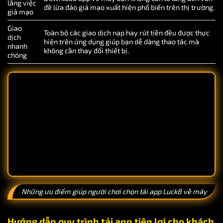
lắng việc
đề lừa đảo giả mạo xuất hiện phổ biến trên thị trường.
giả mạo
Giao
Toàn bộ các giao dịch nạp hay rút tiền đều được thực
dịch
hiện trên ứng dụng giúp bạn dễ dàng thao tác mà
nhanh
không cần thay đổi thiết bị.
chóng
Những ưu điểm giúp người chơi chọn tải app Luck8 về máy
Hướng dẫn quy trình tải app tiện lợi cho khách