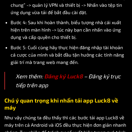
chung” -> quản lý VPN và thiết bị -> Nhấn vào tệp tin
ứng dụng vừa tải để bắt đầu cài đặt.
Bước 4: Sau khi hoàn thành, biểu tượng nhà cái xuất
hiện trên màn hình -> lúc này bạn cần nhấn vào ứng
dụng và cấp quyền cho thiết bị.
Bước 5: Cuối cùng hãy thực hiện đăng nhập tài khoản
cá cược của mình và bắt đầu tận hưởng các tính năng
giải trí mà trang web mang đến.
Xem thêm:
Đăng ký Luck8
– Đăng ký trực
tiếp trên app
Chú ý quan trọng khi nhấn tải app Luck8 về
máy
Như vậy chúng ta đều thấy thì các bước tải app Luck8 về
máy trên cả Android và iOS đều thực hiện đơn giản nhanh