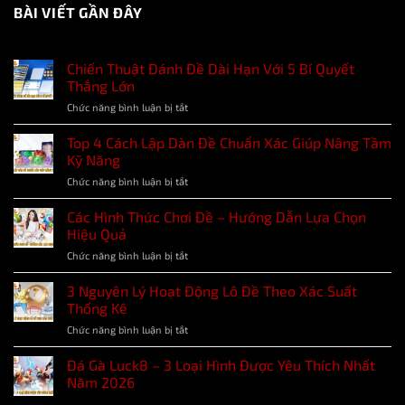
BÀI VIẾT GẦN ĐÂY
Chiến Thuật Đánh Đề Dài Hạn Với 5 Bí Quyết
Thắng Lớn
Chức năng bình luận bị tắt
ở
Chiến
Thuật
Top 4 Cách Lập Dàn Đề Chuẩn Xác Giúp Nâng Tầm
Đánh
Kỹ Năng
Đề
Chức năng bình luận bị tắt
ở
Dài
Top
Hạn
4
Các Hình Thức Chơi Đề – Hướng Dẫn Lựa Chọn
Với
Cách
5
Hiệu Quả
Lập
Bí
Chức năng bình luận bị tắt
ở
Dàn
Quyết
Các
Đề
Thắng
Hình
3 Nguyên Lý Hoạt Động Lô Đề Theo Xác Suất
Chuẩn
Lớn
Thức
Xác
Thống Kê
Chơi
Giúp
Chức năng bình luận bị tắt
ở
Đề
Nâng
3
–
Tầm
Nguyên
Đá Gà Luck8 – 3 Loại Hình Được Yêu Thích Nhất
Hướng
Kỹ
Lý
Dẫn
Năm 2026
Năng
Hoạt
Lựa