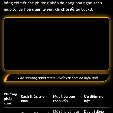
bảng chi tiết các phương pháp đa dạng hóa ngân sách
giúp tối ưu hóa
quản lý vốn khi chơi đề
tại Luck8:
Các phương pháp quản lý vốn khi chơi đề hiệu quả
Phương
Cách thức triển
Mục tiêu bảo
Ưu điểm nổi
pháp
khai
toàn vốn
bật
cược
Mở rộng vùng an
Duy trì dòng