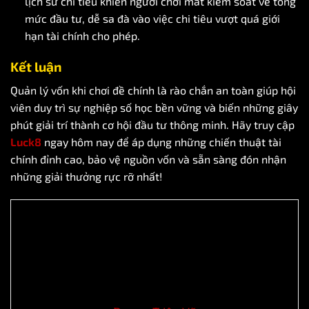
lịch sử chi tiêu khiến người chơi mất kiểm soát về tổng
mức đầu tư, dễ sa đà vào việc chi tiêu vượt quá giới
hạn tài chính cho phép.
Kết luận
Quản lý vốn khi chơi đề
chính là rào chắn an toàn giúp hội
viên duy trì sự nghiệp số học bền vững và biến những giây
phút giải trí thành cơ hội đầu tư thông minh. Hãy truy cập
Luck8
ngay hôm nay để áp dụng những chiến thuật tài
chính đỉnh cao, bảo vệ nguồn vốn và sẵn sàng đón nhận
những giải thưởng rực rỡ nhất!