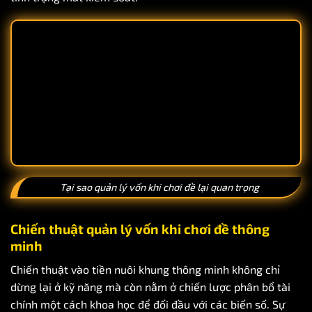
Tại sao quản lý vốn khi chơi đề lại quan trọng
Chiến thuật quản lý vốn khi chơi đề thông
minh
Chiến thuật vào tiền nuôi khung thông minh không chỉ
dừng lại ở kỹ năng mà còn nằm ở chiến lược phân bổ tài
chính một cách khoa học để đối đầu với các biến số. Sự