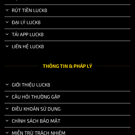
RÚT TIỀN LUCK8
ĐẠI LÝ LUCK8
TẢI APP LUCK8
LIÊN HỆ LUCK8
THÔNG TIN & PHÁP LÝ
GIỚI THIỆU LUCK8
CÂU HỎI THƯỜNG GẶP
ĐIỀU KHOẢN SỬ DỤNG
CHÍNH SÁCH BẢO MẬT
MIỄN TRỪ TRÁCH NHIỆM