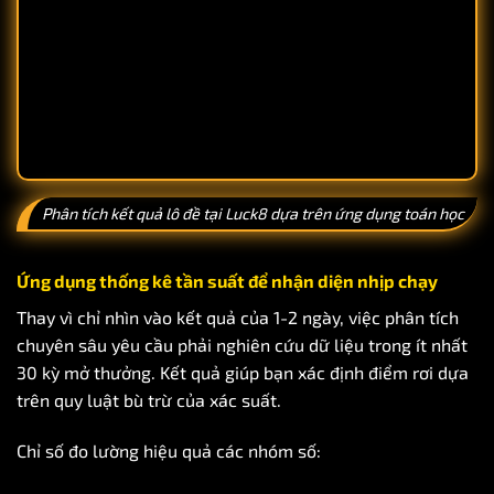
Phân tích kết quả lô đề tại Luck8 dựa trên ứng dụng toán học
Ứng dụng thống kê tần suất để nhận diện nhịp chạy
Thay vì chỉ nhìn vào kết quả của 1-2 ngày, việc phân tích
chuyên sâu yêu cầu phải nghiên cứu dữ liệu trong ít nhất
30 kỳ mở thưởng. Kết quả giúp bạn xác định điểm rơi dựa
trên quy luật bù trừ của xác suất.
Chỉ số đo lường hiệu quả các nhóm số: