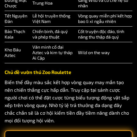
Đường Mạt
sang Wild và cơ chế hệ số
Trung Hoa
Chược
nhân
Tết Nguyên
Lễ hội truyền thống
Vòng quay miễn phí kết hợp
Đán
Việt Nam
bao lì xì ngẫu nhiên
Bảo Thạch
Chiến binh, đá quý
Cốt truyện độc đáo, tính
Kala
và phép thuật
năng thu thập đá quý
Văn minh cổ đại
Kho Báu
Aztec và kim tự tháp
Wild on the way
Aztec
Ai Cập
Chủ đề vườn thú Zoo Roulette
Biến thể đầy màu sắc kết hợp vòng quay may mắn tạo
nên chiến thắng cực hấp dẫn. Truy cập tại sảnh cược
người chơi có thể đặt cược từng biểu tượng động vật sắp
xếp trên vòng quay. Nhờ tỷ lệ trả thưởng đa dạng đây
chắc chắn sẽ là cơ hội kiếm tiền đầy tiềm năng dành cho
mọi đối tượng hội viên.