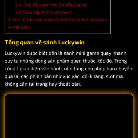
2.4.
Chủ đề vườn thú Zoo Roulette
2.5.
Siêu cấp ACE Luckywin
3.
Yếu tố tạo nên sự khác biệt từ sảnh Luckywin
4.
Kết luận
Tổng quan về sảnh Luckywin
Luckywin được biết đến là sảnh mini game quay nhanh
quy tụ những dòng sản phẩm quen thuộc, tốc độ. Trong
cùng 1 giao diện vận hành, nền tảng cho phép bạn chuyển
qua lại các phiên bản như xúc xắc, đối kháng, slot mà
không cần tải trang hay thoát bàn.