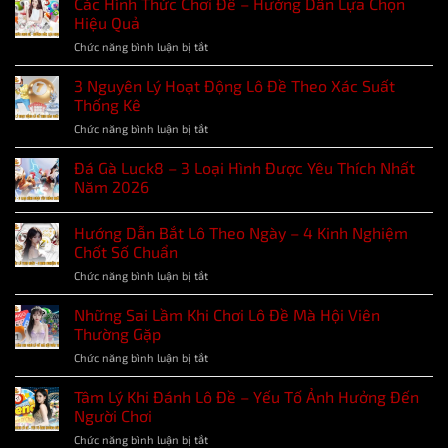
Các Hình Thức Chơi Đề – Hướng Dẫn Lựa Chọn
Với
Cách
5
Hiệu Quả
Lập
Bí
Chức năng bình luận bị tắt
ở
Dàn
Quyết
Các
Đề
Thắng
Hình
3 Nguyên Lý Hoạt Động Lô Đề Theo Xác Suất
Chuẩn
Lớn
Thức
Xác
Thống Kê
Chơi
Giúp
Chức năng bình luận bị tắt
ở
Đề
Nâng
3
–
Tầm
Nguyên
Đá Gà Luck8 – 3 Loại Hình Được Yêu Thích Nhất
Hướng
Kỹ
Lý
Dẫn
Năm 2026
Năng
Hoạt
Lựa
Động
Chọn
Hướng Dẫn Bắt Lô Theo Ngày – 4 Kinh Nghiệm
Lô
Hiệu
Đề
Chốt Số Chuẩn
Quả
Theo
Chức năng bình luận bị tắt
ở
Xác
Hướng
Suất
Dẫn
Những Sai Lầm Khi Chơi Lô Đề Mà Hội Viên
Thống
Bắt
Thường Gặp
Kê
Lô
Chức năng bình luận bị tắt
ở
Theo
Những
Ngày
Sai
Tâm Lý Khi Đánh Lô Đề – Yếu Tố Ảnh Hưởng Đến
–
Lầm
4
Người Chơi
Khi
Kinh
Chức năng bình luận bị tắt
ở
Chơi
Nghiệm