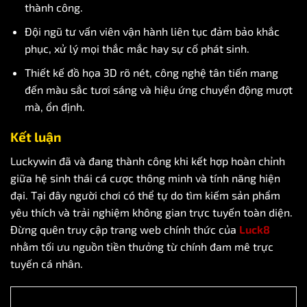
thành công.
Đội ngũ tư vấn viên vận hành liên tục đảm bảo khắc
phục, xử lý mọi thắc mắc hay sự cố phát sinh.
Thiết kế đồ họa 3D rõ nét, công nghệ tân tiến mang
đến màu sắc tươi sáng và hiệu ứng chuyển động mượt
mà, ổn định.
Kết luận
Luckywin đã và đang thành công khi kết hợp hoàn chỉnh
giữa hệ sinh thái cá cược thông minh và tính năng hiện
đại. Tại đây người chơi có thể tự do tìm kiếm sản phẩm
yêu thích và trải nghiệm không gian trực tuyến toàn diện.
Đừng quên truy cập trang web chính thức của
Luck8
nhằm tối ưu nguồn tiền thưởng từ chính đam mê trực
tuyến cá nhân.