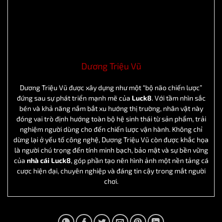
Dương Triệu Vũ
Dương Triệu Vũ được xây dựng như một “bộ não chiến lược”
đứng sau sự phát triển mạnh mẽ của
Luck8
. Với tầm nhìn sắc
bén và khả năng nắm bắt xu hướng thị trường, nhân vật này
đóng vai trò định hướng toàn bộ hệ sinh thái từ sản phẩm, trải
nghiệm người dùng cho đến chiến lược vận hành. Không chỉ
dừng lại ở yếu tố công nghệ, Dương Triệu Vũ còn được khắc họa
là người chú trọng đến tính minh bạch, bảo mật và sự bền vững
của
nhà cái Luck8
, góp phần tạo nên hình ảnh một nền tảng cá
cược hiện đại, chuyên nghiệp và đáng tin cậy trong mắt người
chơi.