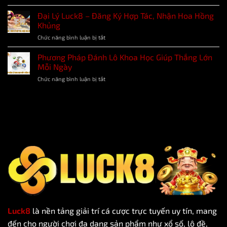
Tâm
Lô
Chốt
Lý
Đại Lý Luck8 – Đăng Ký Hợp Tác, Nhận Hoa Hồng
Đề
Số
Khi
Mà
Khủng
Chuẩn
Đánh
Hội
Chức năng bình luận bị tắt
ở
Lô
Viên
Đại
Đề
Thường
Lý
Phương Pháp Đánh Lô Khoa Học Giúp Thắng Lớn
–
Gặp
Luck8
Yếu
Mỗi Ngày
–
Tố
Chức năng bình luận bị tắt
ở
Đăng
Ảnh
Phương
Ký
Hưởng
Pháp
Hợp
Đến
Đánh
Tác,
Người
Lô
Nhận
Chơi
Khoa
Hoa
Học
Hồng
Giúp
Khủng
Thắng
Lớn
Mỗi
Ngày
Luck8
là nền tảng giải trí cá cược trực tuyến uy tín, mang
đến cho người chơi đa dạng sản phẩm như xổ số, lô đề,