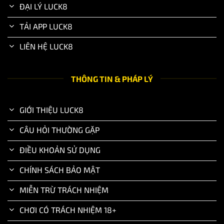
ĐẠI LÝ LUCK8
TẢI APP LUCK8
LIÊN HỆ LUCK8
THÔNG TIN & PHÁP LÝ
GIỚI THIỆU LUCK8
CÂU HỎI THƯỜNG GẶP
ĐIỀU KHOẢN SỬ DỤNG
CHÍNH SÁCH BẢO MẬT
MIỄN TRỪ TRÁCH NHIỆM
CHƠI CÓ TRÁCH NHIỆM 18+