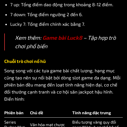
7 up: Tổng điểm dao động trong khoảng 8-12 điểm.
7 down: Tổng điểm ngưỡng 2 đến 6.
Lucky 7: Tổng điểm chính xác bằng 7.
Xem thêm:
Game bài Luck8
– Tập hợp trò
chơi phổ biến
Chuỗi trò chơi nổ hũ
Song song với các tựa game bài chất lượng, hạng mục
cũng tạo nên sự nổi bật bởi dòng slot game đa dạng. Mỗi
phiên bản đều mang đến loạt tính năng hiện đại, cơ chế
đổi thưởng cạnh tranh và cơ hội săn jackpot hậu hĩnh.
Điển hình:
Phiên bản
Chủ đề
Tính năng đặc trưng
Series
Biểu tượng vàng quy đổi
Văn hóa mạt chược