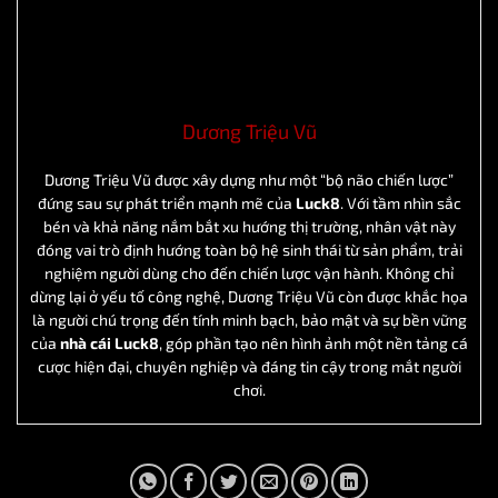
Dương Triệu Vũ
Dương Triệu Vũ được xây dựng như một “bộ não chiến lược”
đứng sau sự phát triển mạnh mẽ của
Luck8
. Với tầm nhìn sắc
bén và khả năng nắm bắt xu hướng thị trường, nhân vật này
đóng vai trò định hướng toàn bộ hệ sinh thái từ sản phẩm, trải
nghiệm người dùng cho đến chiến lược vận hành. Không chỉ
dừng lại ở yếu tố công nghệ, Dương Triệu Vũ còn được khắc họa
là người chú trọng đến tính minh bạch, bảo mật và sự bền vững
của
nhà cái Luck8
, góp phần tạo nên hình ảnh một nền tảng cá
cược hiện đại, chuyên nghiệp và đáng tin cậy trong mắt người
chơi.