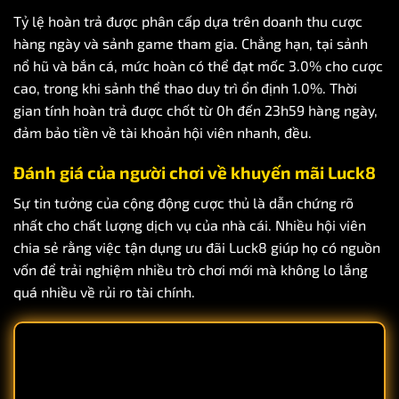
Tỷ lệ hoàn trả được phân cấp dựa trên doanh thu cược
hàng ngày và sảnh game tham gia. Chẳng hạn, tại sảnh
nổ hũ và bắn cá, mức hoàn có thể đạt mốc 3.0% cho cược
cao, trong khi sảnh thể thao duy trì ổn định 1.0%. Thời
gian tính hoàn trả được chốt từ 0h đến 23h59 hàng ngày,
đảm bảo tiền về tài khoản hội viên nhanh, đều.
Đánh giá của người chơi về khuyến mãi Luck8
Sự tin tưởng của cộng động cược thủ là dẫn chứng rõ
nhất cho chất lượng dịch vụ của nhà cái. Nhiều hội viên
chia sẻ rằng việc tận dụng ưu đãi Luck8 giúp họ có nguồn
vốn để trải nghiệm nhiều trò chơi mới mà không lo lắng
quá nhiều về rủi ro tài chính.