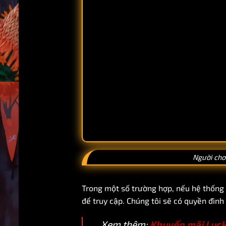
Người chơi
Trong một số trường hợp, nếu hệ thống p
để truy cập. Chúng tôi sẽ có quyền đình 
Xem thêm:
Khuyến mãi Luc