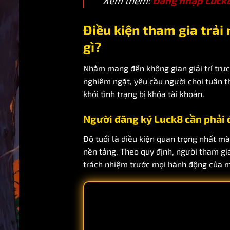
Xem thêm:
Đăng nhập Luck
Điều kiện tham gia trải
gì?
Nhằm mang đến không gian giải trí trực
nghiêm ngặt, yêu cầu người chơi tuân t
khỏi tình trạng bị khóa tài khoản.
Người đăng ký Luck8 cần phải 
Độ tuổi là điều kiện quan trọng nhất mà
nền tảng. Theo quy định, người tham gia 
trách nhiệm trước mọi hành động của m