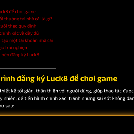
uck8 để chơi game
 thưởng tại nhà cái là gì?
tuổi theo quy định
chính xác và đầy đủ
 tạo một tài khoản nhà cái
ia trải nghiệm
i nên đăng ký Luck8
trình đăng ký Luck8 để chơi game
hiết kế tối giản, thân thiện với người dùng, giúp thao tác được
y nhiên, để tiến hành chính xác, tránh những sai sót không đá
hư sau: