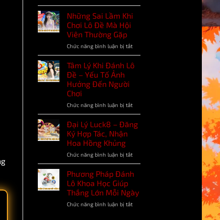
Hướng
Dẫn
Những Sai Lầm Khi
Bắt
Chơi Lô Đề Mà Hội
Lô
Viên Thường Gặp
Theo
Chức năng bình luận bị tắt
ở
Ngày
Những
–
Sai
4
Tâm Lý Khi Đánh Lô
Lầm
Kinh
Đề – Yếu Tố Ảnh
Khi
Nghiệm
Hưởng Đến Người
Chơi
Chốt
Chơi
Lô
Số
Đề
Chức năng bình luận bị tắt
Chuẩn
ở
Mà
Tâm
Hội
Lý
Đại Lý Luck8 – Đăng
Viên
Khi
Ký Hợp Tác, Nhận
Thường
Đánh
Hoa Hồng Khủng
Gặp
Lô
Chức năng bình luận bị tắt
ở
Đề
ng
Đại
–
Lý
Yếu
Phương Pháp Đánh
Luck8
Tố
Lô Khoa Học Giúp
–
Ảnh
Thắng Lớn Mỗi Ngày
Đăng
Hưởng
Chức năng bình luận bị tắt
ở
Ký
Đến
Phương
Hợp
Người