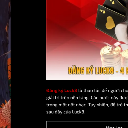
Đăng ký Luck8
là thao tác để người chơ
giải trí trên nền tảng. Các bước này đư
trong một nốt nhạc. Tuy nhiên, để trở th
sau đây của Luck8.
Mục Lục