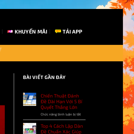
KHUYẾN MÃI
TẢI APP
BÀI VIẾT GẦN ĐÂY
Chiến Thuật Đánh
Đề Dài Hạn Với 5 Bí
Quyết Thắng Lớn
Chức năng bình luận bị tắt
ở
Chiến
Thuật
Top 4 Cách Lập Dàn
Đánh
Đề Chuẩn Xác Giúp