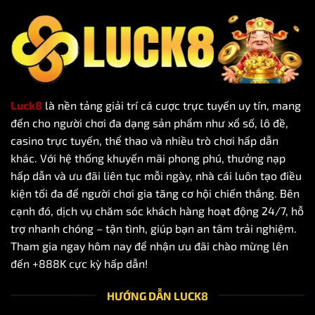
Giúp
Khủng
Thắng
Lớn
Mỗi
Ngày
Luck8
là nền tảng giải trí cá cược trực tuyến uy tín, mang
đến cho người chơi đa dạng sản phẩm như xổ số, lô đề,
casino trực tuyến, thể thao và nhiều trò chơi hấp dẫn
khác. Với hệ thống khuyến mãi phong phú, thưởng nạp
hấp dẫn và ưu đãi liên tục mỗi ngày, nhà cái luôn tạo điều
kiện tối đa để người chơi gia tăng cơ hội chiến thắng. Bên
cạnh đó, dịch vụ chăm sóc khách hàng hoạt động 24/7, hỗ
trợ nhanh chóng – tận tình, giúp bạn an tâm trải nghiệm.
Tham gia ngay hôm nay để nhận ưu đãi chào mừng lên
đến +888K cực kỳ hấp dẫn!
HƯỚNG DẪN LUCK8