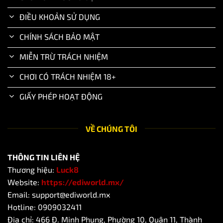
ĐIỀU KHOẢN SỬ DỤNG
CHÍNH SÁCH BẢO MẬT
MIỄN TRỪ TRÁCH NHIỆM
CHƠI CÓ TRÁCH NHIỆM 18+
GIẤY PHÉP HOẠT ĐỘNG
VỀ CHÚNG TÔI
THÔNG TIN LIÊN HỆ
Thương hiệu:
Luck8
Website:
https://ediworld.mx/
Email:
support@ediworld.mx
Hotline:
0909032411
Địa chỉ: 466 Đ. Minh Phụng, Phường 10, Quận 11, Thành