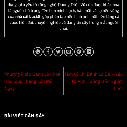
dừng lại ở yếu tố công nghệ, Dương Triệu Vũ còn được khắc họa
là người chú trọng đến tính minh bạch, bảo mật và sự bền vững
của
nhà cái Luck8
, góp phần tạo nên hình ảnh một nền tảng cá
cược hiện đại, chuyên nghiệp và đáng tin cậy trong mắt người
chơi.
Phương Pháp Đánh Lô Khoa
Tâm Lý Khi Đánh Lô Đề – Yếu
Học Giúp Thắng Lớn Mỗi
Tố Ảnh Hưởng Đến Người
Ngày
Chơi
BÀI VIẾT GẦN ĐÂY