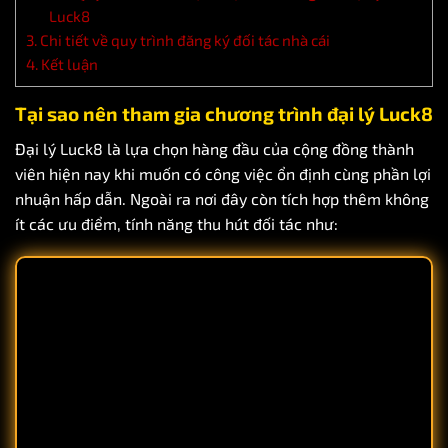
Luck8
3.
Chi tiết về quy trình đăng ký đối tác nhà cái
4.
Kết luận
Tại sao nên tham gia chương trình đại lý Luck8
Đại lý Luck8 là lựa chọn hàng đầu của cộng đồng thành
viên hiện nay khi muốn có công việc ổn định cùng phần lợi
nhuận hấp dẫn. Ngoài ra nơi đây còn tích hợp thêm không
ít các ưu điểm, tính năng thu hút đối tác như: