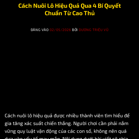
Cách Nuôi Lô Hiệu Quả Qua 4 Bí Quyết
Chuẩn Từ Cao Thủ
ĐĂNG VÀO
02/05/2026
BỞI
DƯƠNG TRIỆU VŨ
Cách nuôi lô hiệu quả được nhiều thành viên tìm hiểu để
gia tăng xác suất chiến thắng. Người chơi cần phải nắm
vững quy luật vận động của các con số, không nên quá
dựa vào yếu tố may mắn. Nội dung dưới bài viết sẽ chia