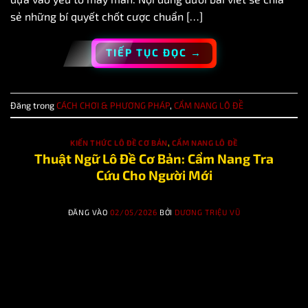
sẻ những bí quyết chốt cược chuẩn […]
TIẾP TỤC ĐỌC
→
Đăng trong
CÁCH CHƠI & PHƯƠNG PHÁP
,
CẨM NANG LÔ ĐỀ
KIẾN THỨC LÔ ĐỀ CƠ BẢN
,
CẨM NANG LÔ ĐỀ
Thuật Ngữ Lô Đề Cơ Bản: Cẩm Nang Tra
Cứu Cho Người Mới
ĐĂNG VÀO
02/05/2026
BỞI
DƯƠNG TRIỆU VŨ