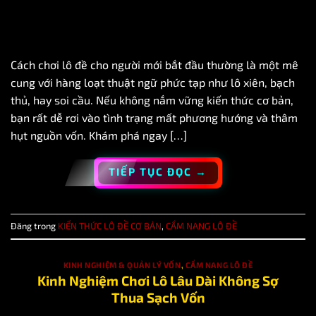
Cách chơi lô đề cho người mới bắt đầu thường là một mê
cung với hàng loạt thuật ngữ phức tạp như lô xiên, bạch
thủ, hay soi cầu. Nếu không nắm vững kiến thức cơ bản,
bạn rất dễ rơi vào tình trạng mất phương hướng và thâm
hụt nguồn vốn. Khám phá ngay […]
TIẾP TỤC ĐỌC
→
Đăng trong
KIẾN THỨC LÔ ĐỀ CƠ BẢN
,
CẨM NANG LÔ ĐỀ
KINH NGHIỆM & QUẢN LÝ VỐN
,
CẨM NANG LÔ ĐỀ
Kinh Nghiệm Chơi Lô Lâu Dài Không Sợ
Thua Sạch Vốn