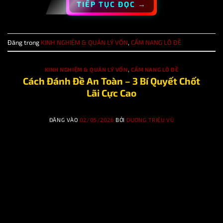
TIẾP TỤC ĐỌC
→
Đăng trong
KINH NGHIỆM & QUẢN LÝ VỐN
,
CẨM NANG LÔ ĐỀ
KINH NGHIỆM & QUẢN LÝ VỐN
,
CẨM NANG LÔ ĐỀ
Cách Đánh Đề An Toàn – 3 Bí Quyết Chốt
Lãi Cực Cao
ĐĂNG VÀO
02/05/2026
BỞI
DƯƠNG TRIỆU VŨ