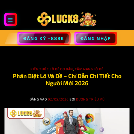
Bỏ
qua
nội
dung
ĐĂNG KÝ +888K
ĐĂNG NHẬP
KIẾN THỨC LÔ ĐỀ CƠ BẢN
,
CẨM NANG LÔ ĐỀ
Phân Biệt Lô Và Đề – Chỉ Dẫn Chi Tiết Cho
Người Mới 2026
ĐĂNG VÀO
02/05/2026
BỞI
DƯƠNG TRIỆU VŨ