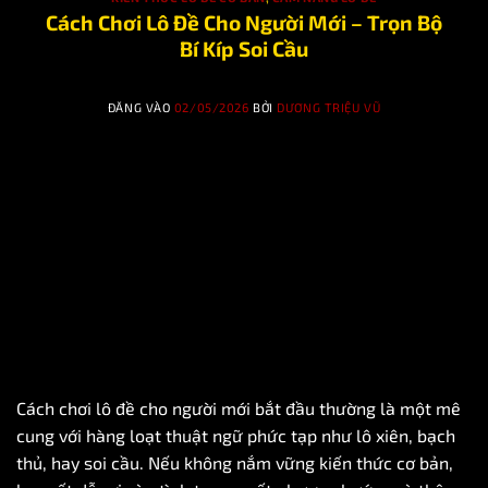
Cách Chơi Lô Đề Cho Người Mới – Trọn Bộ
Bí Kíp Soi Cầu
ĐĂNG VÀO
02/05/2026
BỞI
DƯƠNG TRIỆU VŨ
Cách chơi lô đề cho người mới bắt đầu thường là một mê
cung với hàng loạt thuật ngữ phức tạp như lô xiên, bạch
thủ, hay soi cầu. Nếu không nắm vững kiến thức cơ bản,