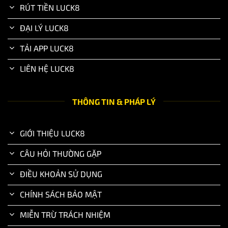
RÚT TIỀN LUCK8
ĐẠI LÝ LUCK8
TẢI APP LUCK8
LIÊN HỆ LUCK8
THÔNG TIN & PHÁP LÝ
GIỚI THIỆU LUCK8
CÂU HỎI THƯỜNG GẶP
ĐIỀU KHOẢN SỬ DỤNG
CHÍNH SÁCH BẢO MẬT
MIỄN TRỪ TRÁCH NHIỆM