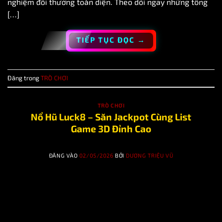
nghiệm đổi thưởng toàn diện. Theo dõi ngay những tổng
[…]
TIẾP TỤC ĐỌC
→
Đăng trong
TRÒ CHƠI
TRÒ CHƠI
Nổ Hũ Luck8 – Săn Jackpot Cùng List
Game 3D Đỉnh Cao
ĐĂNG VÀO
02/05/2026
BỞI
DƯƠNG TRIỆU VŨ