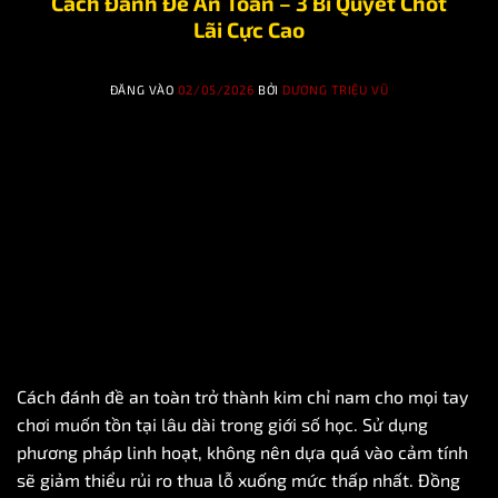
Cách Đánh Đề An Toàn – 3 Bí Quyết Chốt
Lãi Cực Cao
ĐĂNG VÀO
02/05/2026
BỞI
DƯƠNG TRIỆU VŨ
Cách đánh đề an toàn trở thành kim chỉ nam cho mọi tay
chơi muốn tồn tại lâu dài trong giới số học. Sử dụng
phương pháp linh hoạt, không nên dựa quá vào cảm tính
sẽ giảm thiểu rủi ro thua lỗ xuống mức thấp nhất. Đồng