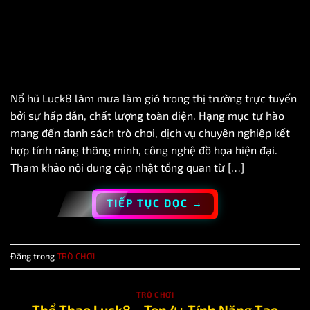
Nổ hũ Luck8 làm mưa làm gió trong thị trường trực tuyến
bởi sự hấp dẫn, chất lượng toàn diện. Hạng mục tự hào
mang đến danh sách trò chơi, dịch vụ chuyên nghiệp kết
hợp tính năng thông minh, công nghệ đồ họa hiện đại.
Tham khảo nội dung cập nhật tổng quan từ […]
TIẾP TỤC ĐỌC
→
Đăng trong
TRÒ CHƠI
TRÒ CHƠI
Thể Thao Luck8 – Top 4+ Tính Năng Tạo