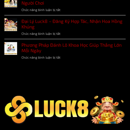
Lầm
4
Người Chơi
Khi
Kinh
Chức năng bình luận bị tắt
ở
Chơi
Nghiệm
Tâm
Lô
Chốt
Lý
Đại Lý Luck8 – Đăng Ký Hợp Tác, Nhận Hoa Hồng
Đề
Số
Khi
Mà
Khủng
Chuẩn
Đánh
Hội
Chức năng bình luận bị tắt
ở
Lô
Viên
Đại
Đề
Thường
Lý
Phương Pháp Đánh Lô Khoa Học Giúp Thắng Lớn
–
Gặp
Luck8
Yếu
Mỗi Ngày
–
Tố
Chức năng bình luận bị tắt
ở
Đăng
Ảnh
Phương
Ký
Hưởng
Pháp
Hợp
Đến
Đánh
Tác,
Người
Lô
Nhận
Chơi
Khoa
Hoa
Học
Hồng
Giúp
Khủng
Thắng
Lớn
Mỗi
Ngày