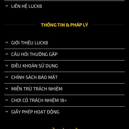
LIÊN HỆ LUCK8
THÔNG TIN & PHÁP LÝ
GIỚI THIỆU LUCK8
CÂU HỎI THƯỜNG GẶP
ĐIỀU KHOẢN SỬ DỤNG
CHÍNH SÁCH BẢO MẬT
MIỄN TRỪ TRÁCH NHIỆM
CHƠI CÓ TRÁCH NHIỆM 18+
GIẤY PHÉP HOẠT ĐỘNG