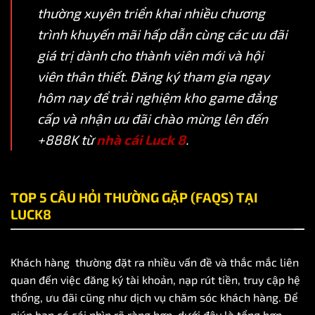
thường xuyên triển khai nhiều chương
trình khuyến mãi hấp dẫn cùng các ưu đãi
giá trị dành cho thành viên mới và hội
viên thân thiết. Đăng ký tham gia ngay
hôm nay để trải nghiệm kho game đẳng
cấp và nhận ưu đãi chào mừng lên đến
+888K từ
nhà cái Luck 8
.
TOP 5 CÂU HỎI THƯỜNG GẶP (FAQS) TẠI
LUCK8
Khách hàng thường đặt ra nhiều vấn đề và thắc mắc liên
quan đến việc đăng ký tài khoản, nạp rút tiền, truy cập hệ
thống, ưu đãi cũng như dịch vụ chăm sóc khách hàng. Để
giúp bạn có cái nhìn rõ ràng hơn, dưới đây là tổng hợp