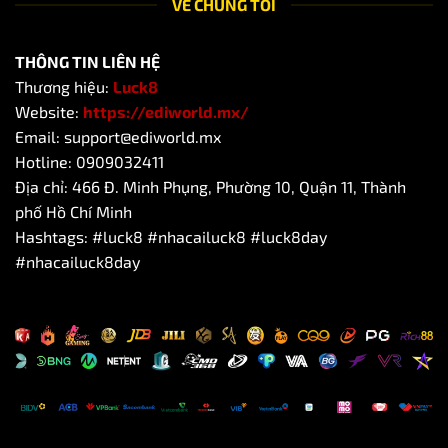
VỀ CHÚNG TÔI
THÔNG TIN LIÊN HỆ
Thương hiệu:
Luck8
Website:
https://ediworld.mx/
Email:
support@ediworld.mx
Hotline:
0909032411
Địa chỉ: 466 Đ. Minh Phụng, Phường 10, Quận 11, Thành
phố Hồ Chí Minh
Hashtags: #luck8 #nhacailuck8 #luck8day
#nhacailuck8day