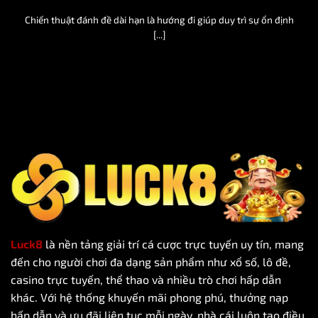
Chiến thuật đánh đề dài hạn là hướng đi giúp duy trì sự ổn định
[...]
Luck8
là nền tảng giải trí cá cược trực tuyến uy tín, mang
đến cho người chơi đa dạng sản phẩm như xổ số, lô đề,
casino trực tuyến, thể thao và nhiều trò chơi hấp dẫn
khác. Với hệ thống khuyến mãi phong phú, thưởng nạp
hấp dẫn và ưu đãi liên tục mỗi ngày, nhà cái luôn tạo điều